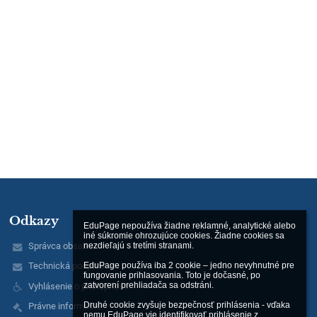
Odkazy
EduPage nepoužíva žiadne reklamné, analytické alebo 
iné súkromie ohrozujúce cookies. Žiadne cookies sa 
nezdieľajú s tretími stranami.

Správca obsahu
EduPage používa iba 2 cookie – jedno nevyhnutné pre 
Technická podpora
fungovanie prihlasovania. Toto je dočasné, po 
zatvorení prehliadača sa odstráni.

Vyhlásenie o prístupnosti
Druhé cookie zvyšuje bezpečnosť prihlásenia - vďaka 
Právne informácie
nemu EduPage vie identifikovať prihlásenie z 