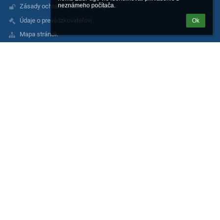
neznámeho počítača.
Zásady ochrany osobných údajov
Údaje o prevádzkovateľovi
Ok
Mapa stránok
Facebook
spojenaskola.sk
O nás
Kontakt
Novinky
Kontakty
Spojená škola, Ľ. Podjavorinskej 22, Prešov
info@spojenaskola.sk
webmaster@spojenaskola.sk
+421 517705282, +421 517705288
Ľ. Podjavorinskej 22
080 05 Prešov
Slovakia