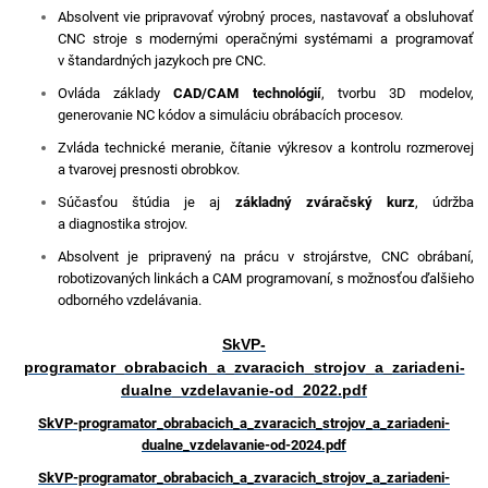
Absolvent vie pripravovať výrobný proces, nastavovať a obsluhovať
CNC stroje s modernými operačnými systémami a programovať
v štandardných jazykoch pre CNC.
Ovláda základy
CAD/CAM technológií
, tvorbu 3D modelov,
generovanie NC kódov a simuláciu obrábacích procesov.
Zvláda technické meranie, čítanie výkresov a kontrolu rozmerovej
a tvarovej presnosti obrobkov.
Súčasťou štúdia je aj
základný zváračský kurz
, údržba
a diagnostika strojov.
Absolvent je pripravený na prácu v strojárstve, CNC obrábaní,
robotizovaných linkách a CAM programovaní, s možnosťou ďalšieho
odborného vzdelávania.
SkVP-
programator_obrabacich_a_zvaracich_strojov_a_zariadeni-
dualne_vzdelavanie-od_2022.pdf
SkVP-programator_obrabacich_a_zvaracich_strojov_a_zariadeni-
dualne_vzdelavanie-od-2024.pdf
SkVP-programator_obrabacich_a_zvaracich_strojov_a_zariadeni-